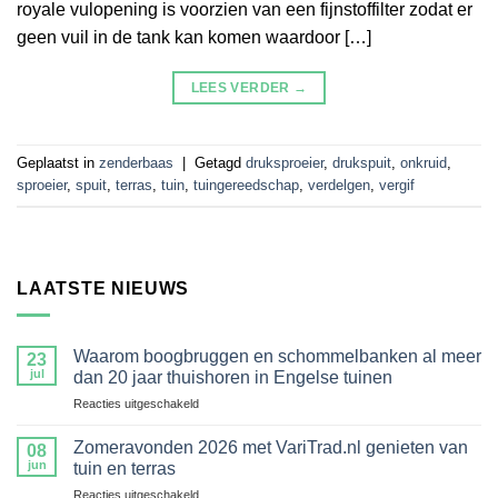
royale vulopening is voorzien van een fijnstoffilter zodat er
geen vuil in de tank kan komen waardoor […]
LEES VERDER
→
Geplaatst in
zenderbaas
|
Getagd
druksproeier
,
drukspuit
,
onkruid
,
sproeier
,
spuit
,
terras
,
tuin
,
tuingereedschap
,
verdelgen
,
vergif
LAATSTE NIEUWS
Waarom boogbruggen en schommelbanken al meer
23
jul
dan 20 jaar thuishoren in Engelse tuinen
voor
Reacties uitgeschakeld
Waarom
boogbruggen
Zomeravonden 2026 met VariTrad.nl genieten van
08
en
jun
tuin en terras
schommelbanken
voor
Reacties uitgeschakeld
al