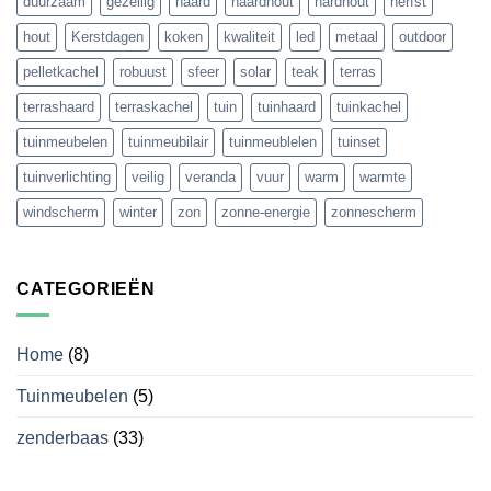
duurzaam
gezellig
haard
haardhout
hardhout
herfst
hout
Kerstdagen
koken
kwaliteit
led
metaal
outdoor
pelletkachel
robuust
sfeer
solar
teak
terras
terrashaard
terraskachel
tuin
tuinhaard
tuinkachel
tuinmeubelen
tuinmeubilair
tuinmeublelen
tuinset
tuinverlichting
veilig
veranda
vuur
warm
warmte
windscherm
winter
zon
zonne-energie
zonnescherm
CATEGORIEËN
Home
(8)
Tuinmeubelen
(5)
zenderbaas
(33)