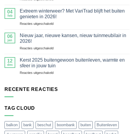
Zomeravonden
meer
2026
dan
Extreem winterweer? Met VariTrad blijft het buiten
04
met
20
feb
genieten in 2026!
VariTrad.nl
jaar
voor
Reacties uitgeschakeld
genieten
thuishoren
Extreem
van
in
winterweer?
tuin
Nieuw jaar, nieuwe kansen, nieuw tuinmeubilair in
Engelse
06
Met
en
jan
2026!
tuinen
VariTrad
terras
voor
Reacties uitgeschakeld
blijft
Nieuw
het
jaar,
buiten
Kerst 2025 buitengewoon buitenleven, warmte en
12
nieuwe
genieten
dec
sfeer in jouw tuin
kansen,
in
voor
Reacties uitgeschakeld
nieuw
2026!
Kerst
tuinmeubilair
2025
in
buitengewoon
RECENTE REACTIES
2026!
buitenleven,
warmte
en
TAG CLOUD
sfeer
in
jouw
tuin
balkon
bank
beschut
boombank
buiten
Buitenleven