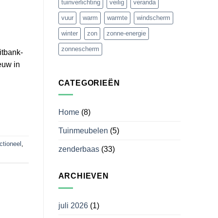
tuinverlichting
veilig
veranda
vuur
warm
warmte
windscherm
winter
zon
zonne-energie
zonnescherm
itbank-
euw in
CATEGORIEËN
Home
(8)
Tuinmeubelen
(5)
ctioneel
,
zenderbaas
(33)
ARCHIEVEN
juli 2026
(1)