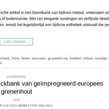
sche artikel is een boombank van tijdloos metaal, ontworpen o
of buitenruimte. Met zijn elegante rondingen en verfijnde detail
erwijl het tegelijkertijd een tijdloze esthetiek uitstraalt die pe
LEES VERDER
→
ombank
,
brons
,
buiten
,
duurzaam
,
ge-poedercoat
,
kwaliteit
,
metaal
,
nostalgie
,
rt
ZENDERBAAS
knickbank van geïmpregneerd europees
grenenhout
OP
26/07/2023
DOOR
PETER WIELINGA