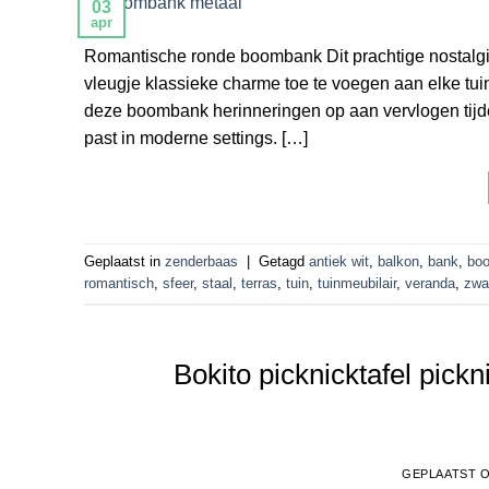
03
apr
Romantische ronde boombank Dit prachtige nostalgi
vleugje klassieke charme toe te voegen aan elke tuin 
deze boombank herinneringen op aan vervlogen tijden, t
past in moderne settings. […]
Geplaatst in
zenderbaas
|
Getagd
antiek wit
,
balkon
,
bank
,
bo
romantisch
,
sfeer
,
staal
,
terras
,
tuin
,
tuinmeubilair
,
veranda
,
zwa
Bokito picknicktafel pic
GEPLAATST 