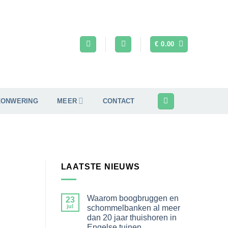
€
0.00
ZONWERING
MEER
CONTACT
LAATSTE NIEUWS
Waarom boogbruggen en
23
jul
schommelbanken al meer
dan 20 jaar thuishoren in
Engelse tuinen