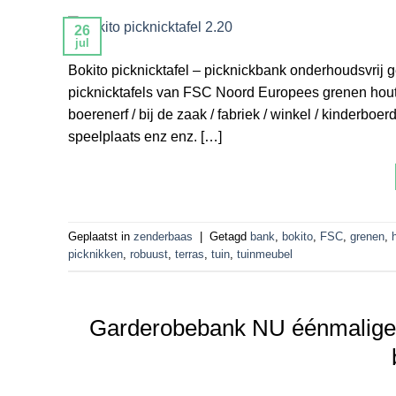
26
jul
Bokito picknicktafel – picknickbank onderhoudsvri
picknicktafels van FSC Noord Europees grenen hout 
boerenerf / bij de zaak / fabriek / winkel / kinderboer
speelplaats enz enz. […]
Geplaatst in
zenderbaas
|
Getagd
bank
,
bokito
,
FSC
,
grenen
,
picknikken
,
robuust
,
terras
,
tuin
,
tuinmeubel
Garderobebank NU éénmalige k