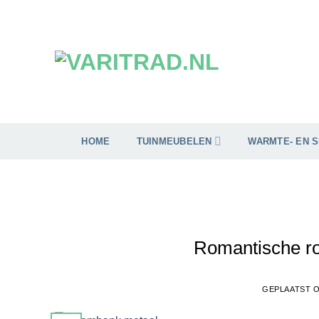
Ga
naar
inhoud
HOME
TUINMEUBELEN
WARMTE- EN 
Romantische ro
GEPLAATST 