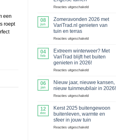
voor
Reacties uitgeschakeld
Waarom
m een
boogbruggen
Zomeravonden 2026 met
08
en
s roept
jun
VariTrad.nl genieten van
schommelbanken
tuin en terras
rfect
al
voor
Reacties uitgeschakeld
meer
Zomeravonden
dan
2026
20
Extreem winterweer? Met
04
met
jaar
feb
VariTrad blijft het buiten
VariTrad.nl
thuishoren
genieten in 2026!
genieten
in
voor
Reacties uitgeschakeld
van
Engelse
Extreem
tuin
tuinen
winterweer?
en
Nieuw jaar, nieuwe kansen,
06
Met
terras
jan
nieuw tuinmeubilair in 2026!
VariTrad
voor
Reacties uitgeschakeld
blijft
Nieuw
het
jaar,
buiten
Kerst 2025 buitengewoon
12
nieuwe
genieten
dec
buitenleven, warmte en
kansen,
in
sfeer in jouw tuin
nieuw
2026!
voor
Reacties uitgeschakeld
tuinmeubilair
Kerst
in
2025
2026!