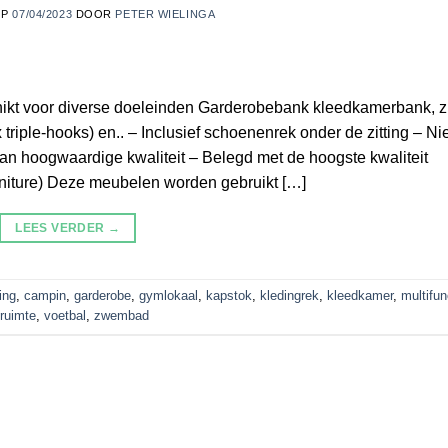
OP
07/04/2023
DOOR
PETER WIELINGA
kt voor diverse doeleinden Garderobebank kleedkamerbank, z
riple-hooks) en.. – Inclusief schoenenrek onder de zitting – Ni
an hoogwaardige kwaliteit – Belegd met de hoogste kwaliteit
rniture) Deze meubelen worden gebruikt […]
LEES VERDER
→
ing
,
campin
,
garderobe
,
gymlokaal
,
kapstok
,
kledingrek
,
kleedkamer
,
multifun
ruimte
,
voetbal
,
zwembad