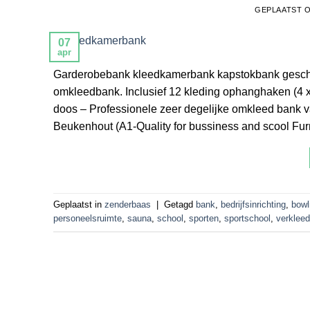
GEPLAATST 
07
apr
Garderobebank kleedkamerbank kapstokbank geschi
omkleedbank. Inclusief 12 kleding ophanghaken (4 x t
doos – Professionele zeer degelijke omkleed bank v
Beukenhout (A1-Quality for bussiness and scool Fu
Geplaatst in
zenderbaas
|
Getagd
bank
,
bedrijfsinrichting
,
bowl
personeelsruimte
,
sauna
,
school
,
sporten
,
sportschool
,
verkleed