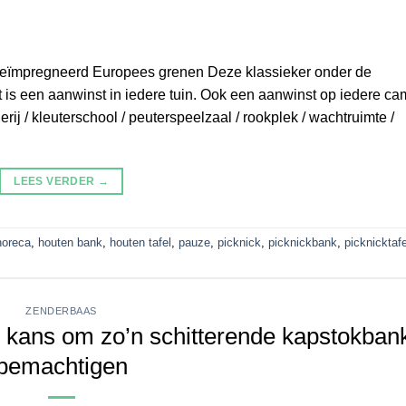
j geïmpregneerd Europees grenen Deze klassieker onder de
is een aanwinst in iedere tuin. Ook een aanwinst op iedere ca
derij / kleuterschool / peuterspeelzaal / rookplek / wachtruimte /
LEES VERDER
→
horeca
,
houten bank
,
houten tafel
,
pauze
,
picknick
,
picknickbank
,
picknicktafe
ZENDERBAAS
ans om zo’n schitterende kapstokbank
bemachtigen