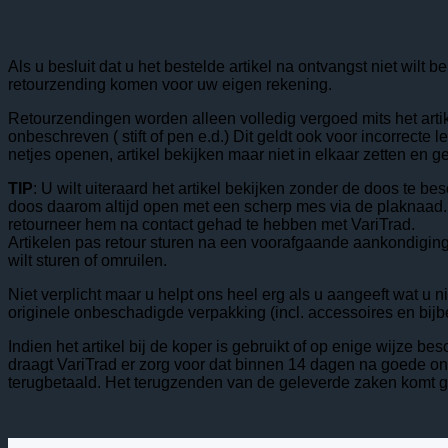
Als u besluit dat u het bestelde artikel na ontvangst niet wilt
retourzending komen voor uw eigen rekening.
Retourzendingen worden alleen volledig vergoed mits het artik
onbeschreven ( stift of pen e.d.) Dit geldt ook voor incorrecte 
netjes openen, artikel bekijken maar niet in elkaar zetten en g
TIP
: U wilt uiteraard het artikel bekijken zonder de doos te 
doos daarom altijd open met een scherp mes via de plaknaad. Is
retourneer hem na contact gehad te hebben met VariTrad.
Artikelen pas retour sturen na een voorafgaande aankondiging v
wilt sturen of omruilen.
Niet verplicht maar u helpt ons heel erg als u aangeeft wat u 
originele onbeschadigde verpakking (incl. accessoires en bij
Indien het artikel bij de koper is gebruikt of op enige wijze b
draagt VariTrad er zorg voor dat binnen 14 dagen na goede on
terugbetaald. Het terugzenden van de geleverde zaken komt ge