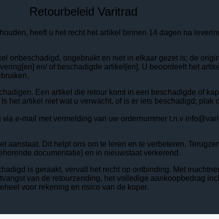
Retourbeleid Varitrad
 behouden, heeft u het recht het artikel binnen 14 dagen na lever
el onbeschadigd, ongebruikt en niet in elkaar gezet is; de orig
levering[en] en/ of beschadigde artikel[en]. U beoordeelt het arti
ebruiken.
beschadigen. Een artikel die retour komt in een beschadigde of k
 het artikel niet wat u verwacht, of is er iets beschadigd; pla
ia e-mail met vermelding van uw ordernummer t.n.v info@varitrad
niet aanstaat. Dit helpt ons om te leren en te verbeteren. Terug
behorende documentatie) en in nieuwstaat verkerend.
eschadigd is geraakt, vervalt het recht op ontbinding. Met inacht
tvangst van de retourzending, het volledige aankoopbedrag inc
heel voor rekening en risico van de koper.