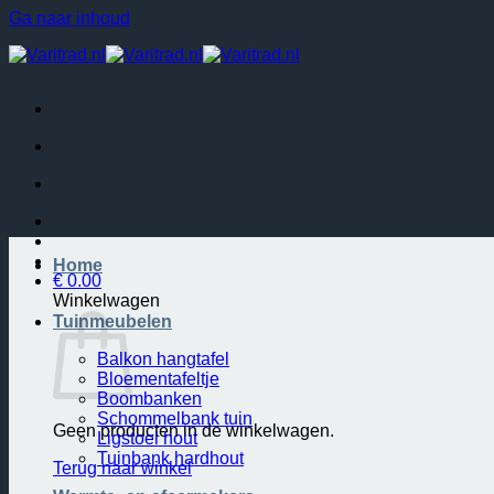
Ga naar inhoud
Home
€
0.00
Winkelwagen
Tuinmeubelen
Balkon hangtafel
Bloementafeltje
Boombanken
Schommelbank tuin
Geen producten in de winkelwagen.
Ligstoel hout
Tuinbank hardhout
Terug naar winkel