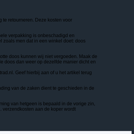
ing te retourneren. Deze kosten voor
inele verpakking is onbeschadigd en
kel zoals men dat in een winkel doet: doos
apotte doos kunnen wij niet vergoeden. Maak de
k de doos dan weer op dezelfde manier dicht en
.nl. Geef hierbij aan of u het artikel terug
zending van de zaken dient te geschieden in de
neming van hetgeen is bepaald in de vorige zin,
l. verzendkosten aan de koper wordt