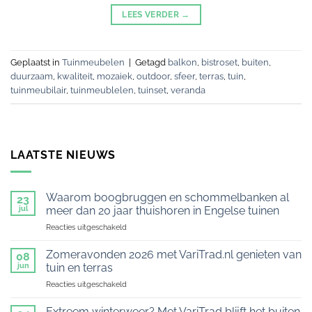
LEES VERDER
→
Geplaatst in
Tuinmeubelen
|
Getagd
balkon
,
bistroset
,
buiten
,
duurzaam
,
kwaliteit
,
mozaiek
,
outdoor
,
sfeer
,
terras
,
tuin
,
tuinmeubilair
,
tuinmeublelen
,
tuinset
,
veranda
LAATSTE NIEUWS
Waarom boogbruggen en schommelbanken al
23
jul
meer dan 20 jaar thuishoren in Engelse tuinen
voor
Reacties uitgeschakeld
Waarom
boogbruggen
Zomeravonden 2026 met VariTrad.nl genieten van
08
en
jun
tuin en terras
schommelbanken
voor
Reacties uitgeschakeld
al
Zomeravonden
meer
2026
dan
Extreem winterweer? Met VariTrad blijft het buiten