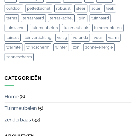
outdoor
pelletkachel
robuust
sfeer
solar
teak
terras
terrashaard
terraskachel
tuin
tuinhaard
tuinkachel
tuinmeubelen
tuinmeubilair
tuinmeublelen
tuinset
tuinverlichting
veilig
veranda
vuur
warm
warmte
windscherm
winter
zon
zonne-energie
zonnescherm
CATEGORIEËN
Home
(8)
Tuinmeubelen
(5)
zenderbaas
(33)