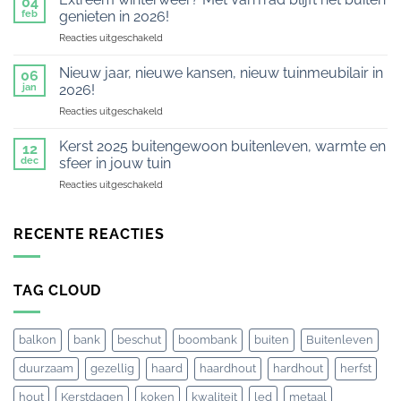
04
met
20
feb
genieten in 2026!
VariTrad.nl
jaar
voor
Reacties uitgeschakeld
genieten
thuishoren
Extreem
van
in
winterweer?
tuin
Nieuw jaar, nieuwe kansen, nieuw tuinmeubilair in
Engelse
06
Met
en
jan
2026!
tuinen
VariTrad
terras
voor
Reacties uitgeschakeld
blijft
Nieuw
het
jaar,
buiten
Kerst 2025 buitengewoon buitenleven, warmte en
12
nieuwe
genieten
dec
sfeer in jouw tuin
kansen,
in
voor
Reacties uitgeschakeld
nieuw
2026!
Kerst
tuinmeubilair
2025
in
buitengewoon
RECENTE REACTIES
2026!
buitenleven,
warmte
en
TAG CLOUD
sfeer
in
jouw
tuin
balkon
bank
beschut
boombank
buiten
Buitenleven
duurzaam
gezellig
haard
haardhout
hardhout
herfst
hout
Kerstdagen
koken
kwaliteit
led
metaal