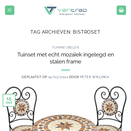
Ga
naar
inhoud
TAG ARCHIEVEN:
BISTROSET
TUINMEUBELEN
Tuinset met echt mozaïek ingelegd en
stalen frame
GEPLAATST OP
15/03/2024
DOOR
PETER WIELINGA
15
mrt