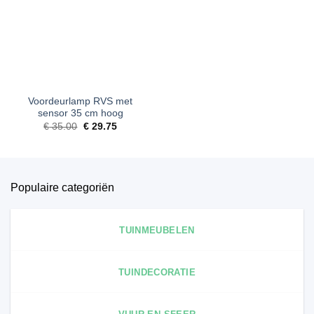
verlanglijst
Voordeurlamp RVS met
sensor 35 cm hoog
Oorspronkelijke
Huidige
€
35.00
€
29.75
prijs
prijs
was:
is:
€ 35.00.
€ 29.75.
Populaire categoriën
TUINMEUBELEN
TUINDECORATIE