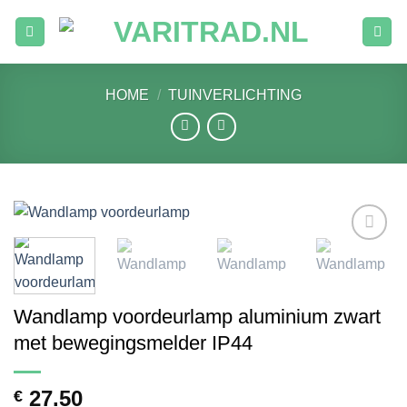
Ga
naar
inhoud
HOME
/
TUINVERLICHTING
Toevoegen
aan
verlanglijst
Wandlamp voordeurlamp aluminium zwart
met bewegingsmelder IP44
27.50
€