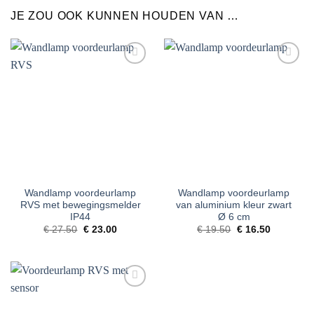
JE ZOU OOK KUNNEN HOUDEN VAN …
Toevoegen
Toevoegen
aan
aan
verlanglijst
verlanglijst
Wandlamp voordeurlamp
Wandlamp voordeurlamp
RVS met bewegingsmelder
van aluminium kleur zwart
IP44
Ø 6 cm
Oorspronkelijke
Huidige
Oorspronkelijke
Huidige
€
27.50
€
23.00
€
19.50
€
16.50
prijs
prijs
prijs
prijs
was:
is:
was:
is:
€ 27.50.
€ 23.00.
€ 19.50.
€ 16.50.
Toevoegen
aan