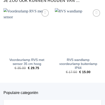
JE ZOU OOK KUNNEN HOUDEN VAN …
Toevoegen
Toevoegen
aan
aan
verlanglijst
verlanglijst
Voordeurlamp RVS met
RVS wandlamp
sensor 35 cm hoog
voordeurlamp buitenlamp
IP44
Oorspronkelijke
Huidige
€
35.00
€
29.75
prijs
prijs
Oorspronkelijke
Huidige
€
17.50
€
15.00
was:
is:
prijs
prijs
€ 35.00.
€ 29.75.
was:
is:
€ 17.50.
€ 15.00.
Populaire categoriën