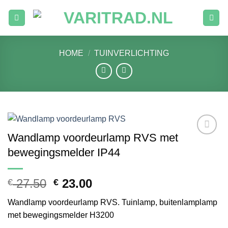
Ga
naar
inhoud
HOME
/
TUINVERLICHTING
Wandlamp voordeurlamp RVS met
Toevoegen
bewegingsmelder IP44
aan
verlanglijst
Oorspronkelijke
Huidige
27.50
23.00
€
€
prijs
prijs
Wandlamp voordeurlamp RVS. Tuinlamp, buitenlamplamp
was:
is:
met bewegingsmelder H3200
€ 27.50.
€ 23.00.