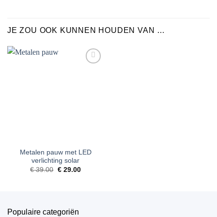
JE ZOU OOK KUNNEN HOUDEN VAN …
Toevoegen
aan
verlanglijst
Metalen pauw met LED
verlichting solar
Oorspronkelijke
Huidige
€
39.00
€
29.00
prijs
prijs
was:
is:
€ 39.00.
€ 29.00.
Populaire categoriën