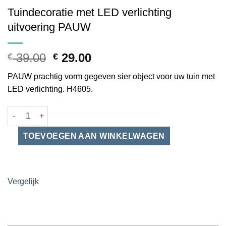
Tuindecoratie met LED verlichting
uitvoering PAUW
Oorspronkelijke
Huidige
39.00
29.00
€
€
prijs
prijs
PAUW prachtig vorm gegeven sier object voor uw tuin met
was:
is:
LED verlichting. H4605.
€ 39.00.
€ 29.00.
Tuindecoratie met LED verlichting uitvoering PAUW aantal
Vergelijk