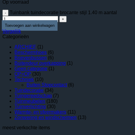
Op voorraad
Tuinbank tuindecoratie brocante stijl 1.40 m aantal
Vergelijk
Categorieën
ARCHIEF
(1)
Beschermhoes
(6)
Brievenbussen
(6)
Buitendeur overkapping
(1)
Geen categorie
(1)
OP=OP
(30)
Techniek
(10)
Buiten Stopcontact
(6)
Tuindecoratie
(34)
Tuingereedschap
(7)
Tuinmeubelen
(180)
Tuinverlichting
(30)
Warmte- en sfeermakers
(11)
Zonwering en windschermen
(13)
meest verkochte items