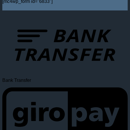
[mc4wp_form id="6833"]
Bank Transfer