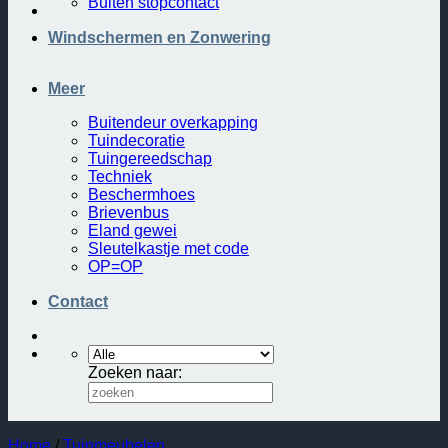
Buiten stopcontact
Windschermen en Zonwering
Meer
Buitendeur overkapping
Tuindecoratie
Tuingereedschap
Techniek
Beschermhoes
Brievenbus
Eland gewei
Sleutelkastje met code
OP=OP
Contact
Zoeken naar:
Home
/
Tuinmeubelen