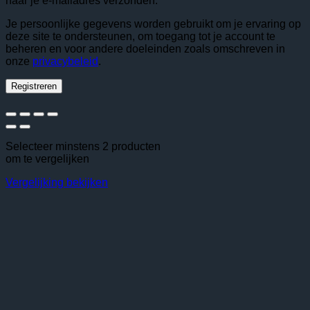
naar je e-mailadres verzonden.
Je persoonlijke gegevens worden gebruikt om je ervaring op
deze site te ondersteunen, om toegang tot je account te
beheren en voor andere doeleinden zoals omschreven in
onze
privacybeleid
.
Registreren
Selecteer minstens 2 producten
om te vergelijken
Vergelijking bekijken