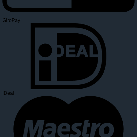
GiroPay
IDeal