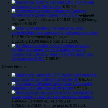
Vuurschaal BBQ - 60 cm met
vonkenvanger en Grill rooster
€
59.00
Tuinbank
tuindecoratie zonder rugleuning 1.70 m
€
119.00
Oorspronkelijke prijs was: € 119.00.
€
99.00
Huidige
prijs is: € 99.00.
Solar
tuinverlichting met aardspies 4 led lampjes in doos
€
12.50
Oorspronkelijke prijs was:
€ 12.50.
€
10.00
Huidige prijs is: € 10.00.
Hardhouten tuinbank met 2-zijdige kussens
loungebank 1.60/1.92 breed GRATIS draadloze
tafellamp twv € 30,-
€
385.00
Nieuw binnen
Balkontafel hangtafel
FSC Eucalyptus hardhout 60 cm breed
€
65.00
Inklapbare balkontafel
hangtafel van hardhout 60 cm breed
€
55.00
Set smeedijzeren
vouwstoelen 2 stuks tuinstoelen met armleuning
€
269.00
Oorspronkelijke prijs was:
€ 269.00.
€
249.00
Huidige prijs is: € 249.00.