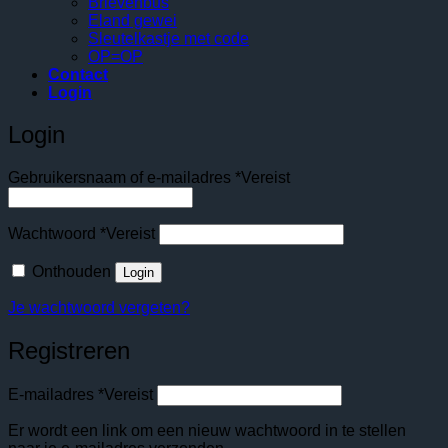
Brievenbus
Eland gewei
Sleutelkastje met code
OP=OP
Contact
Login
Login
Gebruikersnaam of e-mailadres
*
Vereist
Wachtwoord
*
Vereist
Onthouden
Login
Je wachtwoord vergeten?
Registreren
E-mailadres
*
Vereist
Er wordt een link om een nieuw wachtwoord in te stellen