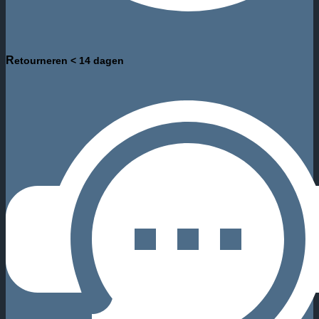
R
etourneren < 14 dagen