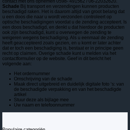
contact met ons opnemen 0598- 491562 / 06-22032620.
Schade
Bij transport en verzendingen kunnen producten
beschadigd raken. Het is daarom altijd van groot belang dat
u een doos die naar u wordt verzonden controleert op
optische beschadigingen voordat u de zending accepteert. Is
een doos beschadigd, en denkt u dat hierdoor de producten
ook zijn beschadigd, kunt u overwegen de zending te
weigeren wegens beschadiging. Als u eenmaal de zending
heeft geaccepteerd zoals gezien, en u komt er later achter
dat er toch een beschadiging is, bestaat er in principe geen
recht op claimen. Overige schade kunt u melden via het
contactformulier op de website. Geef in dit bericht het
volgende aan:
Het ordernummer
Omschrijving van de schade
Maak direct uitgebreid en duidelijk digitale foto ‘s: van
de beschadigde verpakking en van het beschadigde
artikel
Stuur deze als bijlage mee
Uw naam en telefoonnummer
Populaire categoriën