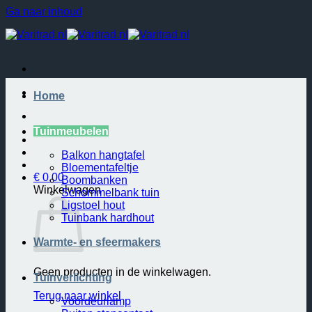
Ga naar inhoud
Home
Tuinmeubelen
Balkon hangtafel
Bloementafeltje
€
0.00
Boombanken
Winkelwagen
Schommelbank tuin
Ligstoel hout
Tuinbank hardhout
Warmte- en sfeermakers
Geen producten in de winkelwagen.
Tuinverlichting
Terug naar winkel
Voordeurlamp