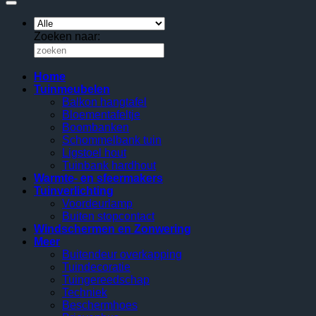
Zoeken naar:
Home
Tuinmeubelen
Balkon hangtafel
Bloementafeltje
Boombanken
Schommelbank tuin
Ligstoel hout
Tuinbank hardhout
Warmte- en sfeermakers
Tuinverlichting
Voordeurlamp
Buiten stopcontact
Windschermen en Zonwering
Meer
Buitendeur overkapping
Tuindecoratie
Tuingereedschap
Techniek
Beschermhoes