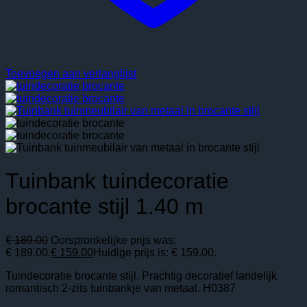
Toevoegen aan verlanglijst
Tuinbank tuindecoratie
brocante stijl 1.40 m
€
189.00
Oorspronkelijke prijs was:
€ 189.00.
€
159.00
Huidige prijs is: € 159.00.
Tuindecoratie brocante stijl. Prachtig decoratief landelijk
romantisch 2-zits tuinbankje van metaal. H0387