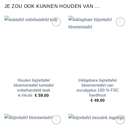
JE ZOU OOK KUNNEN HOUDEN VAN …
Toevoegen
Toevoegen
aan
aan
verlanglijst
verlanglijst
Houten bijzettafel
Inklapbare bijzettafel
bloementafel tuintafel
bloementafel van
onbehandeld teak
eucalyptus 100 % FSC
hardhout
Oorspronkelijke
Huidige
€
79.00
€
59.00
prijs
prijs
€
49.00
was:
is:
€ 79.00.
€ 59.00.
Toevoegen
Toevoegen