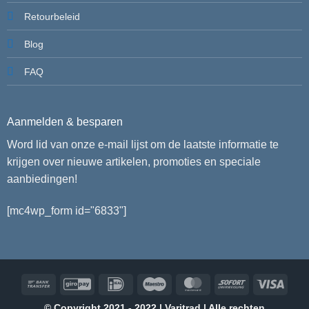
Retourbeleid
Blog
FAQ
Aanmelden & besparen
Word lid van onze e-mail lijst om de laatste informatie te
krijgen over nieuwe artikelen, promoties en speciale
aanbiedingen!
[mc4wp_form id="6833"]
Bank
GiroPay
IDeal
Maestro
MasterCard
Sofort
Visa
Transfer
© Copyright 2021 - 2022 | Varitrad | Alle rechten