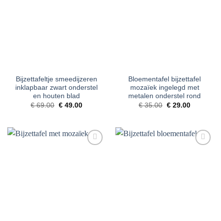
aan
aan
verlanglijst
verlanglijst
Bijzettafeltje smeedijzeren
Bloementafel bijzettafel
inklapbaar zwart onderstel
mozaïek ingelegd met
en houten blad
metalen onderstel rond
Oorspronkelijke
Huidige
Oorspronkelijke
Huidige
€
69.00
€
49.00
€
35.00
€
29.00
prijs
prijs
prijs
prijs
was:
is:
was:
is:
€ 69.00.
€ 49.00.
€ 35.00.
€ 29.00.
Toevoegen
Toevoegen
aan
aan
verlanglijst
verlanglijst