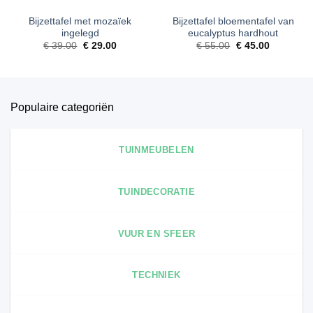
Bijzettafel met mozaïek
Bijzettafel bloementafel van
ingelegd
eucalyptus hardhout
Oorspronkelijke
Huidige
Oorspronkelijke
Huidige
€
39.00
€
29.00
€
55.00
€
45.00
prijs
prijs
prijs
prijs
was:
is:
was:
is:
€ 39.00.
€ 29.00.
€ 55.00.
€ 45.00.
Populaire categoriën
TUINMEUBELEN
TUINDECORATIE
VUUR EN SFEER
TECHNIEK