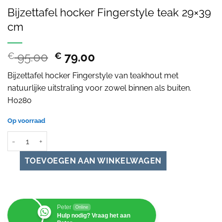
Bijzettafel hocker Fingerstyle teak 29×39
cm
Oorspronkelijke
Huidige
95.00
79.00
€
€
prijs
prijs
Bijzettafel hocker Fingerstyle van teakhout met
was:
is:
natuurlijke uitstraling voor zowel binnen als buiten.
€ 95.00.
€ 79.00.
H0280
Op voorraad
Bijzettafel hocker Fingerstyle teak 29x39 cm aantal
Peter
Online
Hulp nodig? Vraag het aan