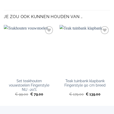
JE ZOU OOK KUNNEN HOUDEN VAN …
Toevoegen
Toevoegen
aan
aan
verlanglijst
verlanglijst
Set teakhouten
Teak tuinbank klapbank
vouwstoelen Fingerstyle
Fingerstyle 90 cm breed
NU -20%
Oorspronkelijke
Huidige
Oorspronkelijke
Huidige
€
99.00
€
79.00
€
179.00
€
139.00
prijs
prijs
prijs
prijs
was:
is:
was:
is:
€ 99.00.
€ 79.00.
€ 179.00.
€ 139.00