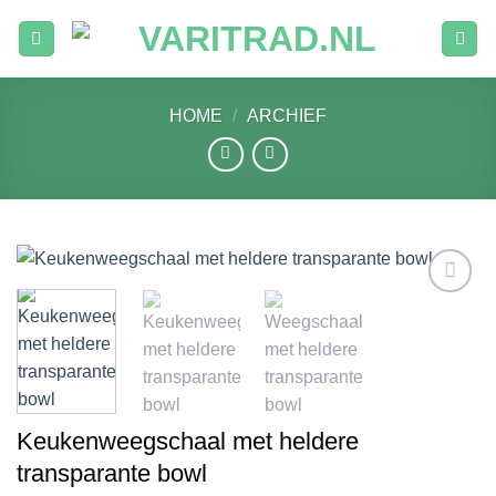
Ga
naar
inhoud
HOME
/
ARCHIEF
Toevoegen
aan
verlanglijst
Keukenweegschaal met heldere
transparante bowl