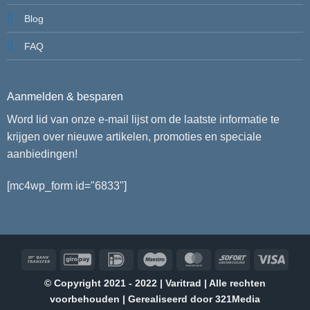
Blog
FAQ
Aanmelden & besparen
Word lid van onze e-mail lijst om de laatste informatie te
krijgen over nieuwe artikelen, promoties en speciale
aanbiedingen!
[mc4wp_form id="6833"]
Bank
GiroPay
IDeal
Maestro
MasterCard
Sofort
Visa
Transfer
© Copyright 2021 - 2022 | Varitrad | Alle rechten
voorbehouden | Gerealiseerd door
321Media