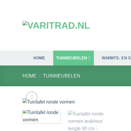
Ga
naar
inhoud
HOME
TUINMEUBELEN
WARMTE- EN 
HOME
/
TUINMEUBELEN