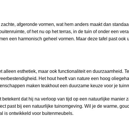
n zachte, afgeronde vormen, wat hem anders maakt dan standaar
uitenruimte, of het nu op het terras, in de tuin of onder een ver
samen een harmonisch geheel vormen. Maar deze tafel past ook 
iet alleen esthetiek, maar ook functionaliteit en duurzaamheid. 
erbestendigheid. Het hout heeft van nature een hoog oliegehal
igenschappen maken teakhout een duurzame keuze voor je tuinm
t betekent dat hij na verloop van tijd op een natuurlijke manier zal
fect past bij een natuurlijke tuinomgeving. Wil je de warme, go
al is ontwikkeld voor buitenmeubels.