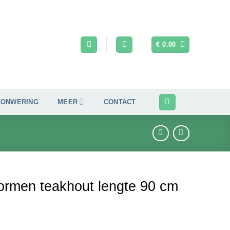
€
0.00
ZONWERING
MEER
CONTACT
vormen teakhout lengte 90 cm