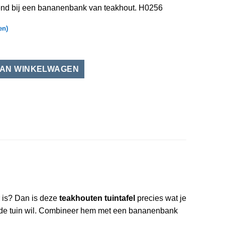
end bij een bananenbank van teakhout. H0256
en)
ut lengte 90 cm aantal
r is? Dan is deze
teakhouten tuintafel
precies wat je
s in de tuin wil. Combineer hem met een bananenbank