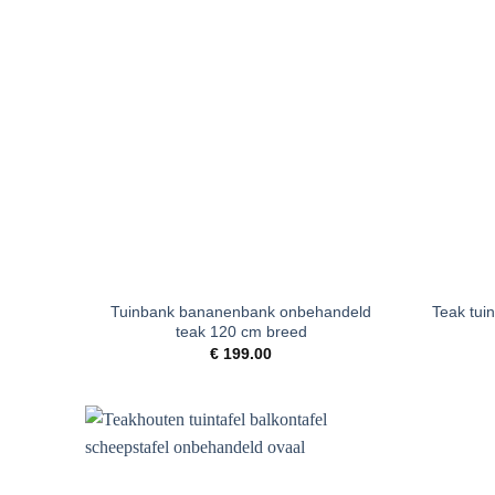
Toevoegen
aan
verlanglijst
+
+
Tuinbank bananenbank onbehandeld
Teak tuin
teak 120 cm breed
€
199.00
Toevoegen
aan