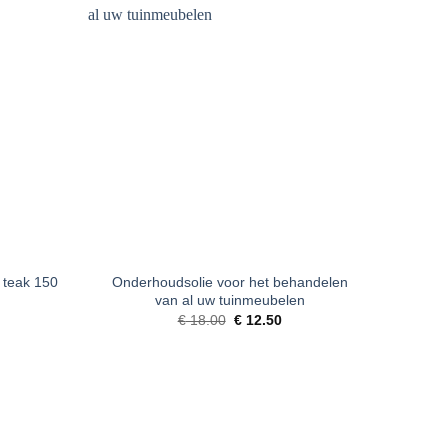
oevoegen
Toevoegen
aan
aan
erlanglijst
verlanglijst
+
 teak 150
Onderhoudsolie voor het behandelen
van al uw tuinmeubelen
Oorspronkelijke
Huidige
€
18.00
€
12.50
prijs
prijs
was:
is:
€ 18.00.
€ 12.50.