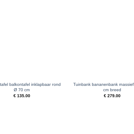
Toevoegen
T
aan
verlanglijst
v
+
tafel balkontafel inklapbaar rond
Tuinbank bananenbank massief
Ø 70 cm
cm breed
€
135.00
€
279.00