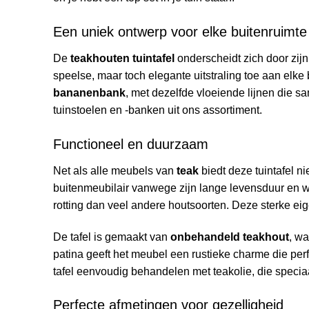
Een uniek ontwerp voor elke buitenruimte
De
teakhouten tuintafel
onderscheidt zich door zij
speelse, maar toch elegante uitstraling toe aan elke b
bananenbank
, met dezelfde vloeiende lijnen die 
tuinstoelen en -banken uit ons assortiment.
Functioneel en duurzaam
Net als alle meubels van
teak
biedt deze tuintafel n
buitenmeubilair vanwege zijn lange levensduur en we
rotting dan veel andere houtsoorten. Deze sterke e
De tafel is gemaakt van
onbehandeld teakhout
, wa
patina geeft het meubel een rustieke charme die per
tafel eenvoudig behandelen met teakolie, die specia
Perfecte afmetingen voor gezelligheid