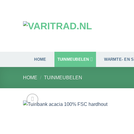
Ga
naar
inhoud
HOME
TUINMEUBELEN
WARMTE- EN 
HOME
/
TUINMEUBELEN