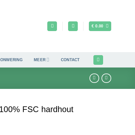
€
0.00
ZONWERING
MEER
CONTACT
 100% FSC hardhout