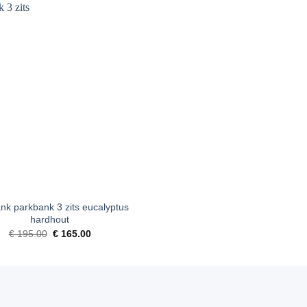
Toevoegen
aan
verlanglijst
nk parkbank 3 zits eucalyptus
hardhout
Oorspronkelijke
Huidige
€
195.00
€
165.00
prijs
prijs
was:
is:
€ 195.00.
€ 165.00.