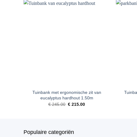
Toevoegen
aan
verlanglijst
+
+
Tuinbank met ergonomische zit van
Tuinba
eucalyptus hardhout 1.50m
Oorspronkelijke
Huidige
€
245.00
€
215.00
prijs
prijs
was:
is:
€ 245.00.
€ 215.00.
Populaire categoriën