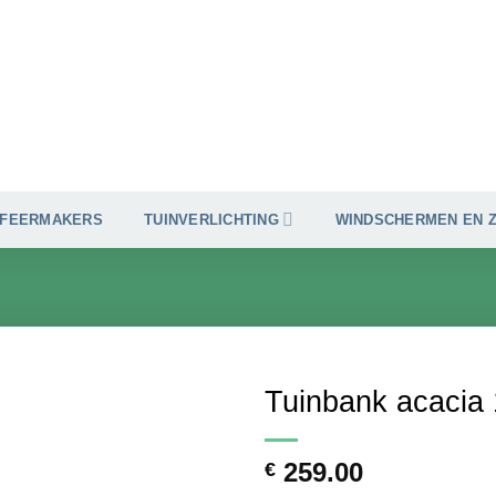
SFEERMAKERS
TUINVERLICHTING
WINDSCHERMEN EN 
Tuinbank acacia
Toevoegen
259.00
aan
€
verlanglijst