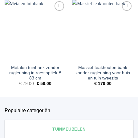
Toevoegen
Toevoegen
aan
aan
verlanglijst
verlanglijst
Metalen tuinbank zonder
Massief teakhouten bank
rugleuning in roestoptiek B
zonder rugleuning voor huis
83 cm
en tuin tweezits
Oorspronkelijke
Huidige
€
79.00
€
59.00
€
179.00
prijs
prijs
was:
is:
€ 79.00.
€ 59.00.
Populaire categoriën
TUINMEUBELEN