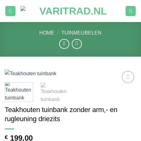
Ga
naar
inhoud
HOME
/
TUINMEUBELEN
Toevoegen
aan
verlanglijst
Teakhouten tuinbank zonder arm,- en
rugleuning driezits
199.00
€