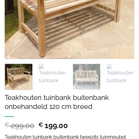
Teakhouten tuinbank buitenbank
onbehandeld 120 cm breed
Oorspronkelijke
Huidige
299.00
199.00
€
€
prijs
prijs
Teakhouten tuinbank buitenbank tweezits tuinmeubel