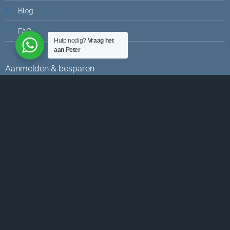
Blog
FAQ
Hulp nodig?
Vraag het
aan Peter
Aanmelden & besparen
Word lid van onze e-mail lijst om de laatste informatie te
krijgen over nieuwe artikelen, promoties en speciale
aanbiedingen!
[mc4wp_form id="6833"]
Bank
GiroPay
IDeal
Maestro
MasterCard
Sofort
Visa
Transfer
© Copyright 2021 - 2022 | Varitrad | Alle rechten voorbehouden |
Gerealiseerd door
321Media