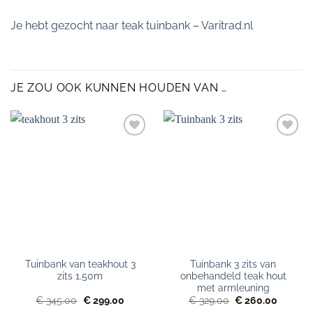
Je hebt gezocht naar teak tuinbank – Varitrad.nl
JE ZOU OOK KUNNEN HOUDEN VAN …
Toevoegen
Toevoegen
aan
aan
verlanglijst
verlanglijst
Tuinbank van teakhout 3
Tuinbank 3 zits van
zits 1.50m
onbehandeld teak hout
met armleuning
Oorspronkelijke
Huidige
Oorspronkelijke
Huidige
€
345.00
€
299.00
€
329.00
€
260.00
prijs
prijs
prijs
prijs