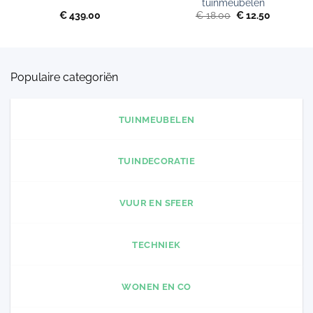
tuinmeubelen
Oorspronkelijke
Huidige
€
439.00
€
18.00
€
12.50
prijs
prijs
was:
is:
€ 18.00.
€ 12.50.
Populaire categoriën
TUINMEUBELEN
TUINDECORATIE
VUUR EN SFEER
TECHNIEK
WONEN EN CO