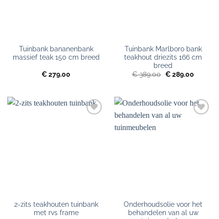
Tuinbank bananenbank
Tuinbank Marlboro bank
massief teak 150 cm breed
teakhout driezits 166 cm
breed
Oorspronkelijke
Huidige
€
279.00
€
389.00
€
289.00
prijs
prijs
was:
is:
€ 389.00.
€ 289.0
Toevoegen
Toevoegen
aan
aan
verlanglijst
verlanglijst
2-zits teakhouten tuinbank
Onderhoudsolie voor het
met rvs frame
behandelen van al uw