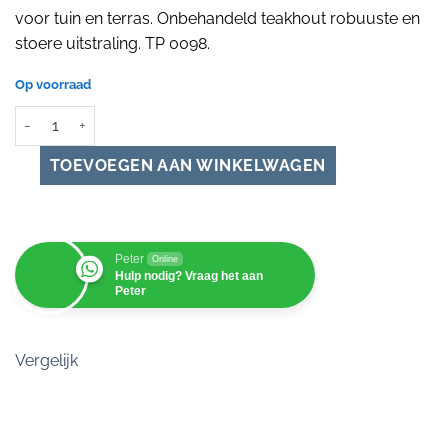
was:
is:
voor tuin en terras. Onbehandeld teakhout robuuste en
€ 299.00.
€ 199.00.
stoere uitstraling. TP 0098.
Op voorraad
Teakhouten tuinbank buitenbank onbehandeld 120 cm breed aant
Peter
Online
Hulp nodig? Vraag het aan
Peter
Vergelijk