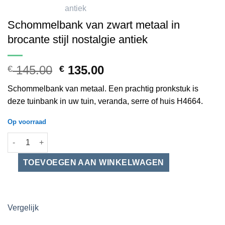
Schommelbank van zwart metaal in
brocante stijl nostalgie antiek
Oorspronkelijke
Huidige
145.00
135.00
€
€
prijs
prijs
Schommelbank van metaal. Een prachtig pronkstuk is
was:
is:
deze tuinbank in uw tuin, veranda, serre of huis H4664.
€ 145.00.
€ 135.00.
Op voorraad
Schommelbank van zwart metaal in brocante stijl nostalgie anti
Vergelijk