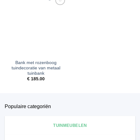
Toevoegen
aan
verlanglijst
Bank met rozenboog
tuindecoratie van metaal
tuinbank
€
185.00
Populaire categoriën
TUINMEUBELEN