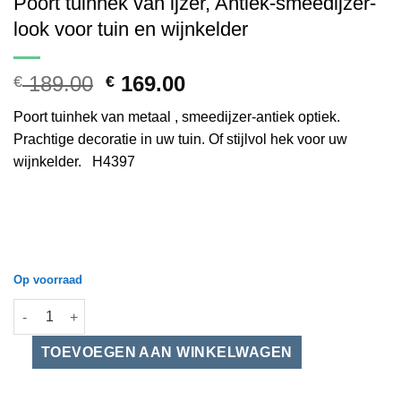
Poort tuinhek van ijzer, Antiek-smeedijzer-
look voor tuin en wijnkelder
Oorspronkelijke
Huidige
189.00
169.00
€
€
prijs
prijs
Poort tuinhek van metaal , smeedijzer-antiek optiek.
was:
is:
Prachtige decoratie in uw tuin. Of stijlvol hek voor uw
€ 189.00.
€ 169.00.
wijnkelder. H4397
Op voorraad
Poort tuinhek van ijzer, Antiek-smeedijzer-look voor tuin en wij