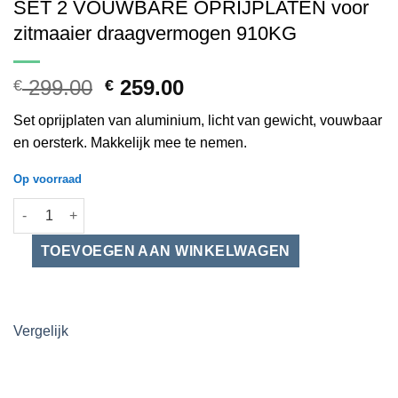
SET 2 VOUWBARE OPRIJPLATEN voor
zitmaaier draagvermogen 910KG
Oorspronkelijke
Huidige
299.00
259.00
€
€
prijs
prijs
Set oprijplaten van aluminium, licht van gewicht, vouwbaar
was:
is:
en oersterk. Makkelijk mee te nemen.
€ 299.00.
€ 259.00.
Op voorraad
SET 2 VOUWBARE OPRIJPLATEN voor zitmaaier draagvermogen
Vergelijk