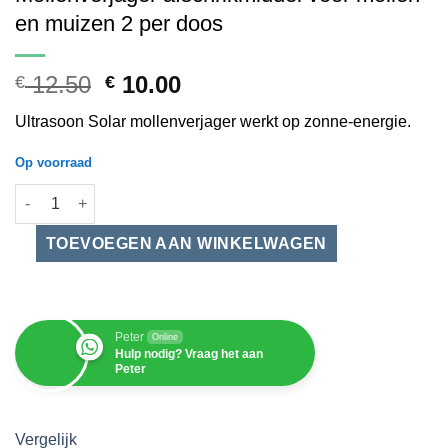
en muizen 2 per doos
Oorspronkelijke
Huidige
12.50
10.00
€
€
prijs
prijs
Ultrasoon Solar mollenverjager werkt op zonne-energie.
was:
is:
€ 12.50.
€ 10.00.
Op voorraad
Mollenverjager afschrikmiddel voor mollen en muizen 2 per doo
Peter
Online
Hulp nodig? Vraag het aan
Peter
Vergelijk