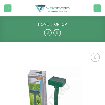
Ga
naar
inhoud
HOME
/
OP=OP
Toevoegen
aan
verlanglijst