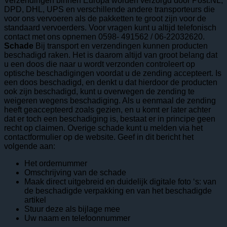
Verzendingen binnen Europa worden verzorgd door Post.NL,
DPD, DHL, UPS en verschillende andere transporteurs die
voor ons vervoeren als de pakketten te groot zijn voor de
standaard vervoerders. Voor vragen kunt u altijd telefonisch
contact met ons opnemen 0598- 491562 / 06-22032620.
Schade
Bij transport en verzendingen kunnen producten
beschadigd raken. Het is daarom altijd van groot belang dat
u een doos die naar u wordt verzonden controleert op
optische beschadigingen voordat u de zending accepteert. Is
een doos beschadigd, en denkt u dat hierdoor de producten
ook zijn beschadigd, kunt u overwegen de zending te
weigeren wegens beschadiging. Als u eenmaal de zending
heeft geaccepteerd zoals gezien, en u komt er later achter
dat er toch een beschadiging is, bestaat er in principe geen
recht op claimen. Overige schade kunt u melden via het
contactformulier op de website. Geef in dit bericht het
volgende aan:
Het ordernummer
Omschrijving van de schade
Maak direct uitgebreid en duidelijk digitale foto ‘s: van
de beschadigde verpakking en van het beschadigde
artikel
Stuur deze als bijlage mee
Uw naam en telefoonnummer