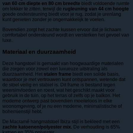
van 60 cm diepte en 80 cm breedte
biedt voldoende ruimte
om lekker te zitten, terwijl de
rugleuning van 44 cm hoogte
goede ondersteuning biedt voor je rug, zodat je urenlang
kunt genieten zonder je ongemakkelijk te voelen.
Bovendien zorgt het zachte kussen ervoor dat je lichaam
comfortabel ondersteund wordt en versterken het gevoel van
luxe.
Materiaal en duurzaamheid
Deze hangstoel is gemaakt van hoogwaardige materialen
die zorgen voor zowel een luxueuze uitstraling als
duurzaamheid. Het
stalen frame
biedt een solide basis,
waardoor je met vertrouwen kunt ontspannen, wetende dat
de stoel veilig en stabiel is. Dit frame is bestand tegen
weersinvloeden en roest, wat het geschikt maakt voor
gebruik in de tuin, op het terras of zelfs op je balkon. Het
moderne ontwerp past bovendien moeiteloos in elke
woonomgeving, of je nu een moderne, minimalistische of
bohemienstijl hebt.
De Macramé hangmatstoel Ibiza stijl is bekleed met een
zachte katoenen/polyester mix.
De verhouding is 65%
katoen en 35% polyester.