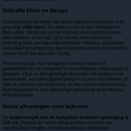
Stijlvolle kleur en design
Een belangrijk kenmerk van deze macramé hangstoel is de
prachtige
witte kleur
, die perfect past bij een ontspannen
Ibiza-sfeer. Wit straalt rust en frisheid uit en past bij vrijwel
elke interieur- of tuinstijl. Of je nu een minimalistische
inrichting hebt, een kleurrijk bohemien interieur, of juist een
natuurlijke tuinomgeving, deze hangstoel voegt een stijlvolle,
serene touch toe aan elke ruimte.
Het eenvoudige maar elegante ontwerp maakt het
gemakkelijk om de hangstoel in verschillende omgevingen te
plaatsen. Of je nu een gezellige leeshoek wilt creëren in je
woonkamer, een uitnodigend plekje in de tuin wilt hebben, of
zelfs je veranda wilt omtoveren tot een zomers relaxparadijs,
deze hangstoel is een veelzijdige aanvulling op je interieur
of buitenruimte.
Ideale afmetingen voor iedereen
De
totale hoogte van de hangstoel inclusief ophanging is
125 cm.
Dankzij de ruime zitting kunnen mensen van
verschillende lengtes en lichaamsbouw comfortabel