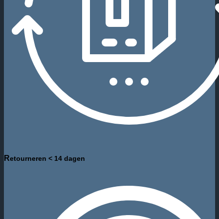
R
etourneren < 14 dagen