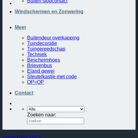
Buiten stopcontact
Windschermen en Zonwering
Meer
Buitendeur overkapping
Tuindecoratie
Tuingereedschap
Techniek
Beschermhoes
Brievenbus
Eland gewei
Sleutelkastje met code
OP=OP
Contact
Zoeken naar:
Home
/
ARCHIEF