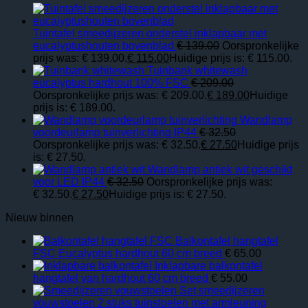
Tuintafel smeedijzeren onderstel inklapbaar met
eucalyptushouten bovenblad
€
139.00
Oorspronkelijke
prijs was: € 139.00.
€
115.00
Huidige prijs is: € 115.00.
Tuinbank whitewash
eucalyptus hardhout 100% FSC
€
209.00
Oorspronkelijke prijs was: € 209.00.
€
189.00
Huidige
prijs is: € 189.00.
Wandlamp
voordeurlamp tuinverlichting IP44
€
32.50
Oorspronkelijke prijs was: € 32.50.
€
27.50
Huidige prijs
is: € 27.50.
Wandlamp antiek wit geschikt
voor LED IP44
€
32.50
Oorspronkelijke prijs was:
€ 32.50.
€
27.50
Huidige prijs is: € 27.50.
Nieuw binnen
Balkontafel hangtafel
FSC Eucalyptus hardhout 60 cm breed
€
65.00
Inklapbare balkontafel
hangtafel van hardhout 60 cm breed
€
55.00
Set smeedijzeren
vouwstoelen 2 stuks tuinstoelen met armleuning