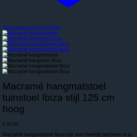
Toevoegen aan verlanglijst
Macramé hangmatstoel
tuinstoel Ibiza stijl 125 cm
hoog
€
95.00
Macramé hangmatstoel Ibiza stijl voor heerlijk genieten in je