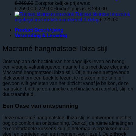
€
269.00
Oorspronkelijke prijs was:
€ 269.00.
€
249.00
Huidige prijs is: € 249.00.
Tuinset bistroset mozaïek
ingelegd met metalen onderstel 3-delig
€
225.00
Product Beschrijving
Verzending & Levering
Macramé hangmatstoel Ibiza stijl
Ontsnap aan de hectiek van het dagelijks leven en breng
een vleugje vakantiegevoel naar je huis met deze elegante
Macramé hangmatstoel Ibiza stijl. Of je nu een rustgevende
plek zoekt om een boek te lezen, te relaxen in de tuin, of
gewoon wilt genieten van het uitzicht vanaf je balkon, deze
hangstoel biedt je een unieke combinatie van comfort, stijl en
duurzaamheid.
Een Oase van ontspanning
Deze macramé hangmatstoel Ibiza stijl is ontworpen met het
oog op comfort en ontspanning. Dankzij de ruime afmetingen
en comfortabele kussens kun je helemaal wegzakken in de
stoel en genieten van een moment voor jezelf. De
zithoek