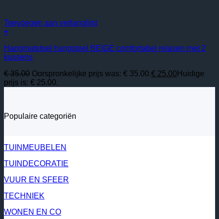
Toevoegen aan verlanglijst
+
Hangmatstoel hangstoel BEIGE comfortabel relaxen met 2
kussens
€
35.00
Oorspronkelijke prijs was: € 35.00.
€
25.00
Huidige
prijs is: € 25.00.
Populaire categoriën
TUINMEUBELEN
TUINDECORATIE
VUUR EN SFEER
TECHNIEK
WONEN EN CO