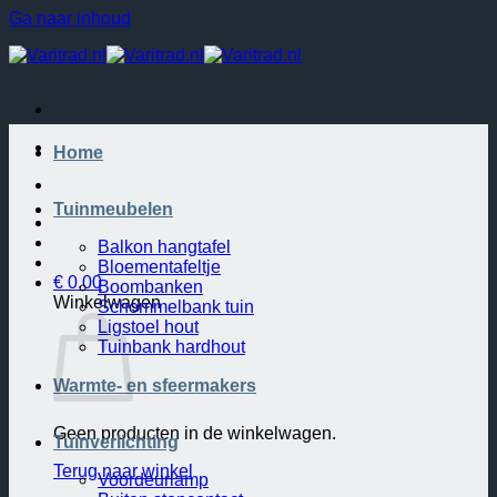
Ga naar inhoud
Home
Tuinmeubelen
Balkon hangtafel
Bloementafeltje
€
0.00
Boombanken
Winkelwagen
Schommelbank tuin
Ligstoel hout
Tuinbank hardhout
Warmte- en sfeermakers
Geen producten in de winkelwagen.
Tuinverlichting
Terug naar winkel
Voordeurlamp