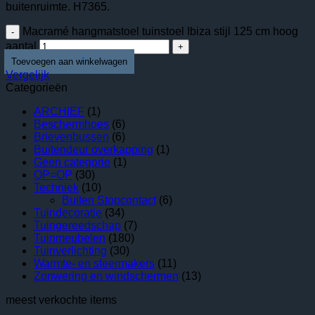
buitenruimte. H7365.
Macramé hangmatstoel tuinstoel Ibiza stijl 125 cm hoog
aantal
Vergelijk
Categorieën
ARCHIEF
(1)
Beschermhoes
(6)
Brievenbussen
(6)
Buitendeur overkapping
(1)
Geen categorie
(1)
OP=OP
(30)
Techniek
(10)
Buiten Stopcontact
(6)
Tuindecoratie
(34)
Tuingereedschap
(7)
Tuinmeubelen
(180)
Tuinverlichting
(30)
Warmte- en sfeermakers
(11)
Zonwering en windschermen
(13)
meest verkochte items