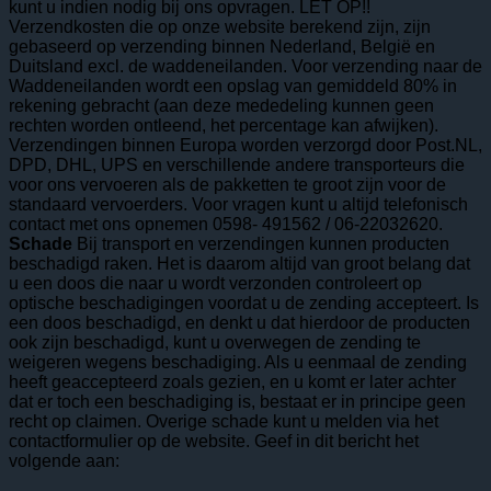
kunt u indien nodig bij ons opvragen. LET OP!!
Verzendkosten die op onze website berekend zijn, zijn
gebaseerd op verzending binnen Nederland, België en
Duitsland excl. de waddeneilanden. Voor verzending naar de
Waddeneilanden wordt een opslag van gemiddeld 80% in
rekening gebracht (aan deze mededeling kunnen geen
rechten worden ontleend, het percentage kan afwijken).
Verzendingen binnen Europa worden verzorgd door Post.NL,
DPD, DHL, UPS en verschillende andere transporteurs die
voor ons vervoeren als de pakketten te groot zijn voor de
standaard vervoerders. Voor vragen kunt u altijd telefonisch
contact met ons opnemen 0598- 491562 / 06-22032620.
Schade
Bij transport en verzendingen kunnen producten
beschadigd raken. Het is daarom altijd van groot belang dat
u een doos die naar u wordt verzonden controleert op
optische beschadigingen voordat u de zending accepteert. Is
een doos beschadigd, en denkt u dat hierdoor de producten
ook zijn beschadigd, kunt u overwegen de zending te
weigeren wegens beschadiging. Als u eenmaal de zending
heeft geaccepteerd zoals gezien, en u komt er later achter
dat er toch een beschadiging is, bestaat er in principe geen
recht op claimen. Overige schade kunt u melden via het
contactformulier op de website. Geef in dit bericht het
volgende aan: