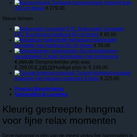
Tuinbank bananenbank massief teak
150 cm breed
€
279.00
Nieuw binnen
Balkontafel hangtafel
FSC Eucalyptus hardhout 60 cm breed
€
65.00
Inklapbare balkontafel
hangtafel van hardhout 60 cm breed
€
55.00
Set smeedijzeren
vouwstoelen 2 stuks tuinstoelen met armleuning
€
269.00
Oorspronkelijke prijs was:
€ 269.00.
€
249.00
Huidige prijs is: € 249.00.
Tuinset bistroset mozaïek
ingelegd met metalen onderstel 3-delig
€
225.00
Product Beschrijving
Verzending & Levering
Kleurig gestreepte hangmat
voor fijne relax momenten
Deze hangmat is één van de meest verkochte hangmatten in