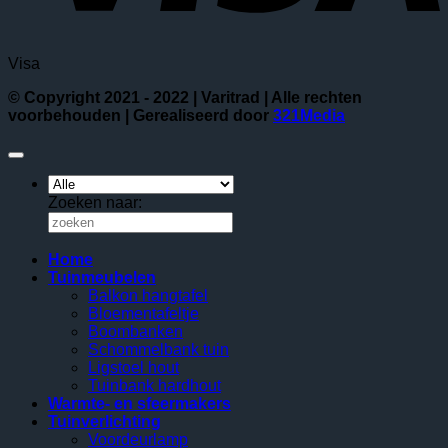
Visa
© Copyright 2021 - 2022 | Varitrad | Alle rechten
voorbehouden | Gerealiseerd door
321Media
Zoeken naar:
Home
Tuinmeubelen
Balkon hangtafel
Bloementafeltje
Boombanken
Schommelbank tuin
Ligstoel hout
Tuinbank hardhout
Warmte- en sfeermakers
Tuinverlichting
Voordeurlamp