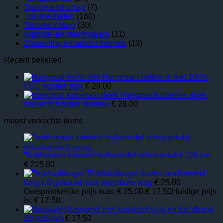
Tuingereedschap
(7)
Tuinmeubelen
(180)
Tuinverlichting
(30)
Warmte- en sfeermakers
(11)
Zonwering en windschermen
(13)
Recent bekeken
Hangmat multicolor met 100%
FSC houten stok
€
29.00
Hangmat katoenen doek
met echt houten stokken
€
29.00
meest verkochte items
Teakhouten tuintafel balkontafel scheepstafel 120 cm
€
225.00
Trekhaakkogel haaks verchroomd
lang E8 gekeurd voor openbare weg
€
25.00
Oorspronkelijke prijs was: € 25.00.
€
17.50
Huidige prijs
is: € 17.50.
Neuswiel met kunststof velg en luchtband
260x85mm
€
17.50