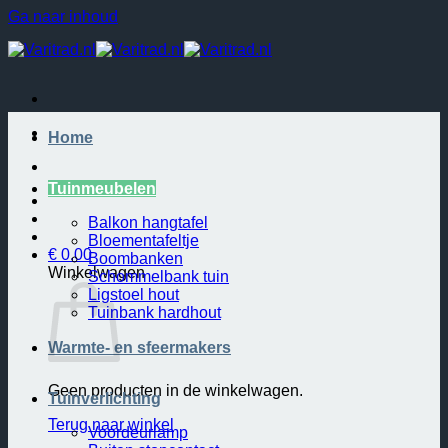
Ga naar inhoud
Home
Tuinmeubelen
Balkon hangtafel
Bloementafeltje
€
0.00
Boombanken
Winkelwagen
Schommelbank tuin
Ligstoel hout
Tuinbank hardhout
Warmte- en sfeermakers
Geen producten in de winkelwagen.
Tuinverlichting
Terug naar winkel
Voordeurlamp