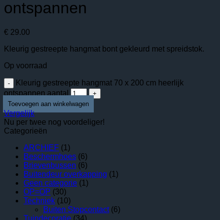
ontspannen
€
29.00
Kleurig gestreepte hangmat bont gekleurd met spreidstok.
Op voorraad
Kleurig gestreepte hangmat 70 x 200 cm heerlijk
ontspannen aantal
Vergelijk
Nu per twee nog voordeliger!
Categorieën
ARCHIEF
(1)
Beschermhoes
(6)
Brievenbussen
(6)
Buitendeur overkapping
(1)
Geen categorie
(1)
OP=OP
(30)
Techniek
(10)
Buiten Stopcontact
(6)
Tuindecoratie
(34)