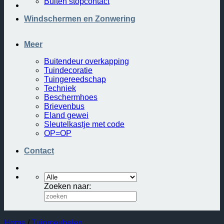
Buiten stopcontact
Windschermen en Zonwering
Meer
Buitendeur overkapping
Tuindecoratie
Tuingereedschap
Techniek
Beschermhoes
Brievenbus
Eland gewei
Sleutelkastje met code
OP=OP
Contact
Zoeken naar:
Home
/
Tuinmeubelen