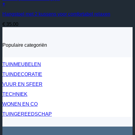
+
Hangstoel met 2 kussens voor comfortabel relaxen
€
35.00
Populaire categoriën
TUINMEUBELEN
TUINDECORATIE
VUUR EN SFEER
TECHNIEK
WONEN EN CO
TUINGEREEDSCHAP