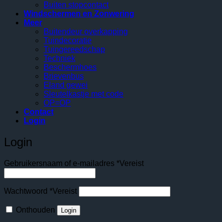
Buiten stopcontact
Windschermen en Zonwering
Meer
Buitendeur overkapping
Tuindecoratie
Tuingereedschap
Techniek
Beschermhoes
Brievenbus
Eland gewei
Sleutelkastje met code
OP=OP
Contact
Login
Login
Gebruikersnaam of e-mailadres
*
Vereist
Wachtwoord
*
Vereist
Onthouden
Login