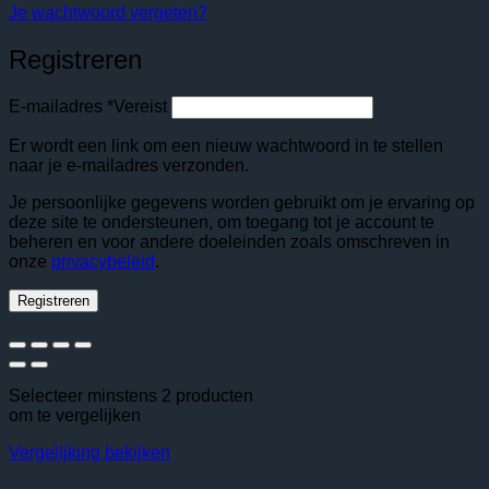
Je wachtwoord vergeten?
Registreren
E-mailadres
*
Vereist
Er wordt een link om een nieuw wachtwoord in te stellen
naar je e-mailadres verzonden.
Je persoonlijke gegevens worden gebruikt om je ervaring op
deze site te ondersteunen, om toegang tot je account te
beheren en voor andere doeleinden zoals omschreven in
onze
privacybeleid
.
Registreren
Selecteer minstens 2 producten
om te vergelijken
Vergelijking bekijken