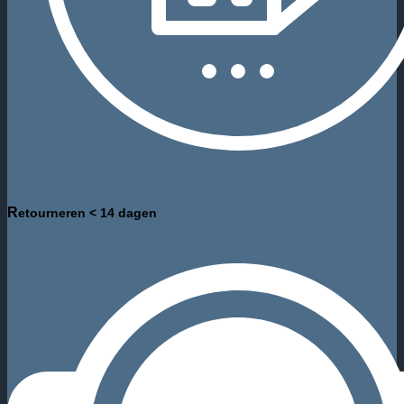
R
etourneren < 14 dagen