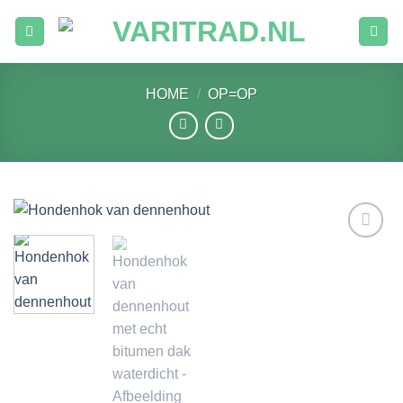
Ga
naar
inhoud
HOME
/
OP=OP
Toevoegen
aan
verlanglijst