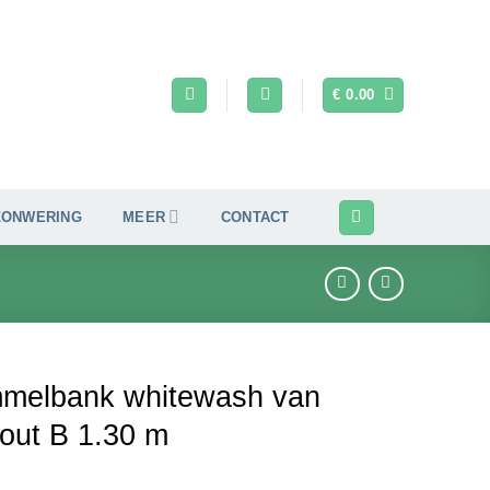
€
0.00
ZONWERING
MEER
CONTACT
melbank whitewash van
out B 1.30 m