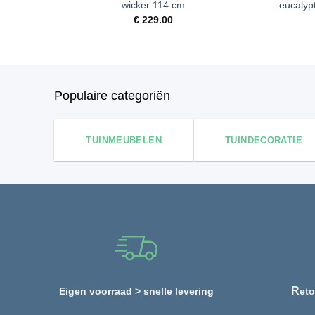
wicker 114 cm
eucalyp
€
229.00
Populaire categoriën
TUINMEUBELEN
TUINDECORATIE
R
Eigen voorraad > snelle levering
eto