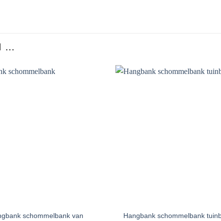
N …
Toevoegen
T
aan
verlanglijst
v
+
gbank schommelbank van
Hangbank schommelbank tuin