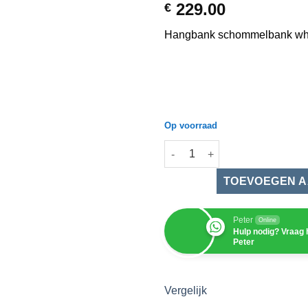
229.00
€
Hangbank schommelbank whit
Op voorraad
Hangbank schommelbank white
Peter
Online
Hulp nodig? Vraag 
Peter
Vergelijk