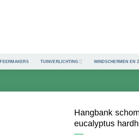
SFEERMAKERS
TUINVERLICHTING
WINDSCHERMEN EN 
Hangbank schom
eucalyptus hardh
Toevoegen
aan
verlanglijst