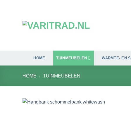
Ga
naar
inhoud
HOME
TUINMEUBELEN
WARMTE- EN 
HOME
/
TUINMEUBELEN