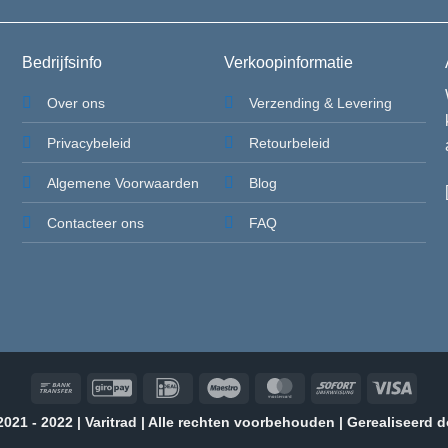
Bedrijfsinfo
Verkoopinformatie
Over ons
Verzending & Levering
Privacybeleid
Retourbeleid
Algemene Voorwaarden
Blog
Contacteer ons
FAQ
Bank
GiroPay
IDeal
Maestro
MasterCard
Sofort
Visa
Transfer
021 - 2022 | Varitrad | Alle rechten voorbehouden | Gerealiseerd 