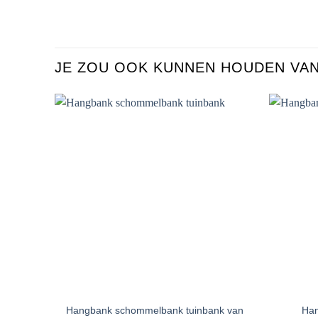
JE ZOU OOK KUNNEN HOUDEN VA
Toevoegen
aan
verlanglijst
+
+
Hangbank schommelbank tuinbank van
Han