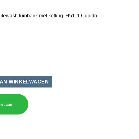
ewash tuinbank met ketting. H5111 Cupido
wash van eucalyptus hardhout B 1.30 m aantal
het aan