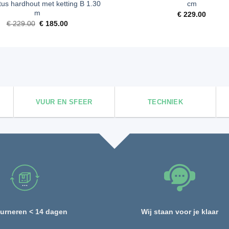
tus hardhout met ketting B 1.30
cm
m
€
229.00
Oorspronkelijke
Huidige
€
229.00
€
185.00
prijs
prijs
was:
is:
€ 229.00.
€ 185.00.
VUUR EN SFEER
TECHNIEK
urneren < 14 dagen
Wij staan voor je klaar