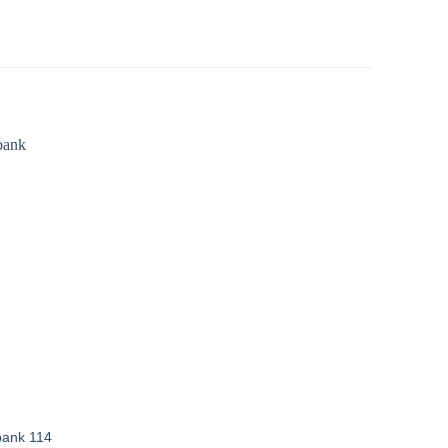
oevoegen
aan
erlanglijst
bank 114