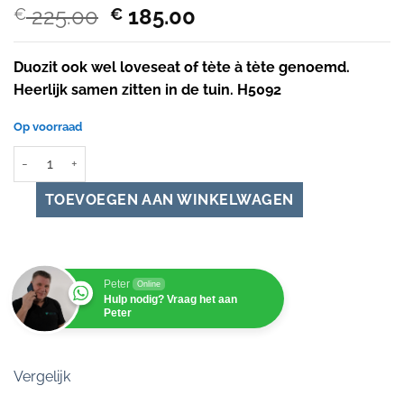
Oorspronkelijke
Huidige
225.00
185.00
€
€
prijs
prijs
was:
is:
Duozit ook wel loveseat of tète à tète genoemd.
€ 225.00.
€ 185.00.
Heerlijk samen zitten in de tuin. H5092
Op voorraad
Duozit love seat tuinmeubel van eucalyptus hout 160 cm aantal
Peter
Online
Hulp nodig? Vraag het aan
Peter
Vergelijk