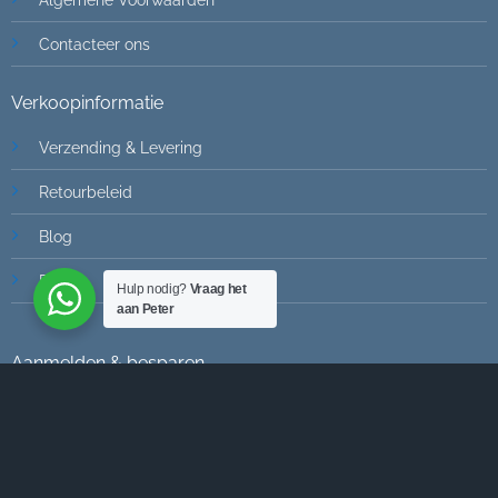
Contacteer ons
Verkoopinformatie
Verzending & Levering
Retourbeleid
Blog
FAQ
Hulp nodig?
Vraag het
aan Peter
Aanmelden & besparen
Word lid van onze e-mail lijst om de laatste informatie te
krijgen over nieuwe artikelen, promoties en speciale
aanbiedingen!