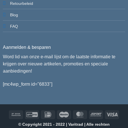
Retourbeleid
Blog
FAQ
Aanmelden & besparen
Word lid van onze e-mail lijst om de laatste informatie te
krijgen over nieuwe artikelen, promoties en speciale
aanbiedingen!
[mc4wp_form id="6833"]
Bank
GiroPay
IDeal
Maestro
MasterCard
Sofort
Visa
Transfer
© Copyright 2021 - 2022 | Varitrad | Alle rechten