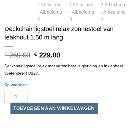
Deckchair ligstoel relax zonnestoel van
teakhout 1.50 m lang
Oorspronkelijke
Huidige
269.00
229.00
€
€
prijs
prijs
Deckchair ligstoel relax met verstelbare rugleuning en inklapbaar
was:
is:
voetendeel H0127.
€ 269.00.
€ 229.00.
Op voorraad
Deckchair ligstoel relax zonnestoel van teakhout 1.50 m lang a