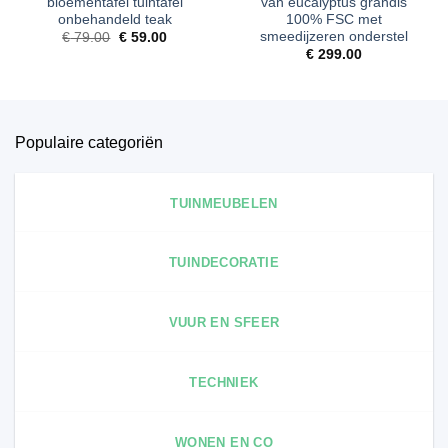
bloementafel tuintafel
van eucalyptus grandis
onbehandeld teak
100% FSC met
smeedijzeren onderstel
Oorspronkelijke
Huidige
€
79.00
€
59.00
prijs
prijs
€
299.00
was:
is:
€ 79.00.
€ 59.00.
Populaire categoriën
TUINMEUBELEN
TUINDECORATIE
VUUR EN SFEER
TECHNIEK
WONEN EN CO