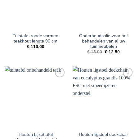
Tuintafel ronde vormen
Onderhoudsolie voor het
teakhout lengte 90 cm
behandelen van al uw
tuinmeubelen
€
110.00
Oorspronkelijke
Huidige
€
18.00
€
12.50
prijs
prijs
was:
is:
€ 18.00.
€ 12.50.
Toevoegen
Toevoegen
aan
aan
verlanglijst
verlanglijst
Houten bijzettafel
Houten ligstoel deckchair