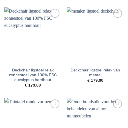
Toevoegen
Toevoegen
aan
aan
verlanglijst
verlanglijst
Deckchair ligstoel relax
Deckchair ligstoel relax van
zonnestoel van 100% FSC
metaal
eucalyptus hardhout
€
179.00
€
179.00
Toevoegen
Toevoegen
aan
aan
verlanglijst
verlanglijst