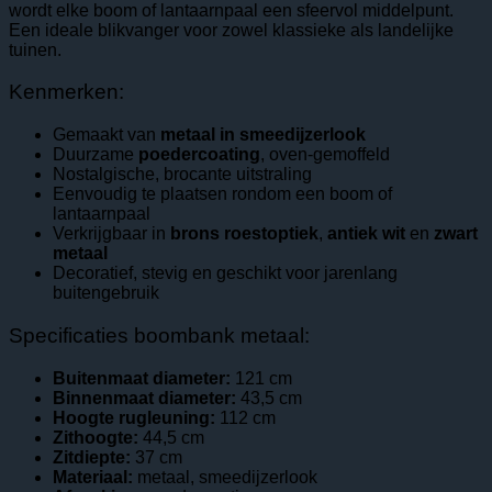
wordt elke boom of lantaarnpaal een sfeervol middelpunt.
Een ideale blikvanger voor zowel klassieke als landelijke
tuinen.
Kenmerken:
Gemaakt van
metaal in smeedijzerlook
Duurzame
poedercoating
, oven‑gemoffeld
Nostalgische, brocante uitstraling
Eenvoudig te plaatsen rondom een boom of
lantaarnpaal
Verkrijgbaar in
brons roestoptiek
,
antiek wit
en
zwart
metaal
Decoratief, stevig en geschikt voor jarenlang
buitengebruik
Specificaties boombank metaal:
Buitenmaat diameter:
121 cm
Binnenmaat diameter:
43,5 cm
Hoogte rugleuning:
112 cm
Zithoogte:
44,5 cm
Zitdiepte:
37 cm
Materiaal:
metaal, smeedijzerlook