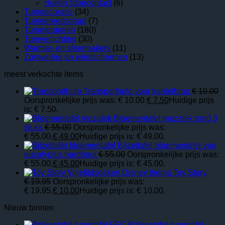
Buiten Stopcontact
(6)
Tuindecoratie
(34)
Tuingereedschap
(7)
Tuinmeubelen
(180)
Tuinverlichting
(30)
Warmte- en sfeermakers
(11)
Zonwering en windschermen
(13)
meest verkochte items
Transporthulp voor kantelbrug
€
10.00
Oorspronkelijke prijs was: € 10.00.
€
7.50
Huidige prijs
is: € 7.50.
Bloementafel mozaïek rond 3
stuks
€
55.00
Oorspronkelijke prijs was:
€ 55.00.
€
49.00
Huidige prijs is: € 49.00.
Bijzettafel bloementafel van
eucalyptus hardhout
€
55.00
Oorspronkelijke prijs was:
€ 55.00.
€
45.00
Huidige prijs is: € 45.00.
Vrijetijdsdeken Disney thema Toy Story
€
19.95
Oorspronkelijke prijs was:
€ 19.95.
€
10.00
Huidige prijs is: € 10.00.
Nieuw binnen
Balkontafel hangtafel