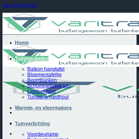
Ga naar inhoud
Home
Tuinmeubelen
Balkon hangtafel
Bloementafeltje
Boombanken
Schommelbank tuin
Ligstoel hout
Tuinbank hardhout
Warmte- en sfeermakers
Tuinverlichting
Voordeurlamp