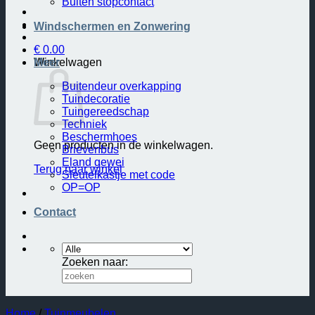
Buiten stopcontact
Windschermen en Zonwering
€
0.00
Winkelwagen
Meer
Buitendeur overkapping
Tuindecoratie
Tuingereedschap
Techniek
Beschermhoes
Geen producten in de winkelwagen.
Brievenbus
Eland gewei
Terug naar winkel
Sleutelkastje met code
OP=OP
Contact
Zoeken naar:
Home
/
Tuinmeubelen