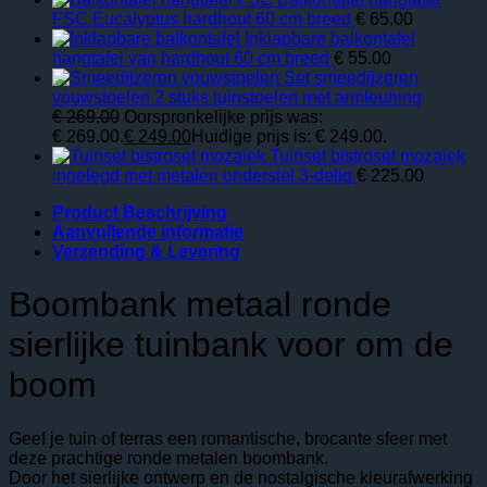
FSC Eucalyptus hardhout 60 cm breed
€
65.00
Inklapbare balkontafel
hangtafel van hardhout 60 cm breed
€
55.00
Set smeedijzeren
vouwstoelen 2 stuks tuinstoelen met armleuning
€
269.00
Oorspronkelijke prijs was:
€ 269.00.
€
249.00
Huidige prijs is: € 249.00.
Tuinset bistroset mozaïek
ingelegd met metalen onderstel 3-delig
€
225.00
Product Beschrijving
Aanvullende informatie
Verzending & Levering
Boombank metaal ronde
sierlijke tuinbank voor om de
boom
Geef je tuin of terras een romantische, brocante sfeer met
deze prachtige ronde metalen boombank.
Door het sierlijke ontwerp en de nostalgische kleurafwerking