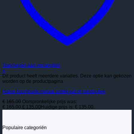
Toevoegen aan verlanglijst
+
Dit product heeft meerdere variaties. Deze optie kan gekozen
worden op de productpagina
Halve boombank metaal antiek-wit of roestoptiek
€
165.00
Oorspronkelijke prijs was:
€ 165.00.
€
135.00
Huidige prijs is: € 135.00.
Populaire categoriën