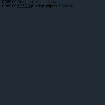
€
389.00
Oorspronkelijke prijs was:
€ 389.00.
€
369.00
Huidige prijs is: € 369.00.