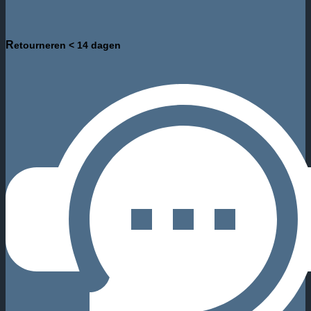
R
etourneren < 14 dagen