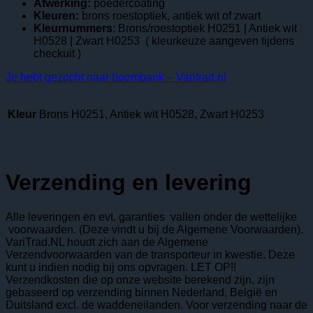
Afwerking:
poedercoating
Kleuren:
brons roestoptiek, antiek wit of zwart
Kleurnummers
: Brons/roestoptiek H0251 | Antiek wit
H0528 | Zwart H0253 ( kleurkeuze aangeven tijdens
checkuit )
Je hebt gezocht naar boombank – Varitrad.nl
Kleur
Brons H0251, Antiek wit H0528, Zwart H0253
Verzending en levering
Alle leveringen en evt. garanties vallen onder de wettelijke
voorwaarden. (Deze vindt u bij de Algemene Voorwaarden).
VariTrad.NL houdt zich aan de Algemene
Verzendvoorwaarden van de transporteur in kwestie. Deze
kunt u indien nodig bij ons opvragen. LET OP!!
Verzendkosten die op onze website berekend zijn, zijn
gebaseerd op verzending binnen Nederland, België en
Duitsland excl. de waddeneilanden. Voor verzending naar de