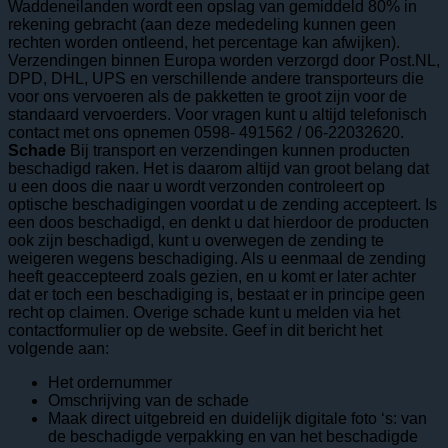
Waddeneilanden wordt een opslag van gemiddeld 80% in
rekening gebracht (aan deze mededeling kunnen geen
rechten worden ontleend, het percentage kan afwijken).
Verzendingen binnen Europa worden verzorgd door Post.NL,
DPD, DHL, UPS en verschillende andere transporteurs die
voor ons vervoeren als de pakketten te groot zijn voor de
standaard vervoerders. Voor vragen kunt u altijd telefonisch
contact met ons opnemen 0598- 491562 / 06-22032620.
Schade
Bij transport en verzendingen kunnen producten
beschadigd raken. Het is daarom altijd van groot belang dat
u een doos die naar u wordt verzonden controleert op
optische beschadigingen voordat u de zending accepteert. Is
een doos beschadigd, en denkt u dat hierdoor de producten
ook zijn beschadigd, kunt u overwegen de zending te
weigeren wegens beschadiging. Als u eenmaal de zending
heeft geaccepteerd zoals gezien, en u komt er later achter
dat er toch een beschadiging is, bestaat er in principe geen
recht op claimen. Overige schade kunt u melden via het
contactformulier op de website. Geef in dit bericht het
volgende aan:
Het ordernummer
Omschrijving van de schade
Maak direct uitgebreid en duidelijk digitale foto ‘s: van
de beschadigde verpakking en van het beschadigde