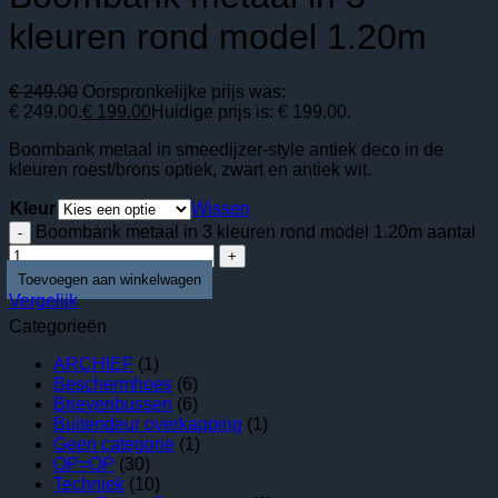
kleuren rond model 1.20m
€
249.00
Oorspronkelijke prijs was:
€ 249.00.
€
199.00
Huidige prijs is: € 199.00.
Boombank metaal in smeedijzer-style antiek deco in de
kleuren roest/brons optiek, zwart en antiek wit.
Kleur
Wissen
Boombank metaal in 3 kleuren rond model 1.20m aantal
Vergelijk
Categorieën
ARCHIEF
(1)
Beschermhoes
(6)
Brievenbussen
(6)
Buitendeur overkapping
(1)
Geen categorie
(1)
OP=OP
(30)
Techniek
(10)