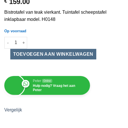
159.00
€
Bistrotafel van teak vierkant. Tuintafel scheepstafel
inklapbaar model. H0148
Op voorraad
Tuintafel balkontafel bistrotafel van teak inklapbaar 70 cm aant
Peter
Online
Hulp nodig? Vraag het aan
Peter
Vergelijk