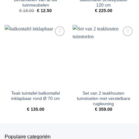
tuinmeubelen
120 cm
Oorspronkelijke
Huidige
€
18.00
€
12.50
€
225.00
prijs
prijs
was:
is:
€ 18.00.
€ 12.50.
Toevoegen
Toevoegen
aan
aan
verlanglijst
verlanglijst
Teak tuintafel balkontafel
Set van 2 teakhouten
inklapbaar rond Ø 70 cm
tuinstoelen met verstelbare
rugleuning
€
135.00
€
359.00
Populaire categoriën