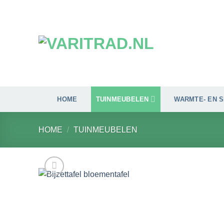
Ga
naar
inhoud
HOME
TUINMEUBELEN
WARMTE- EN 
HOME
/
TUINMEUBELEN