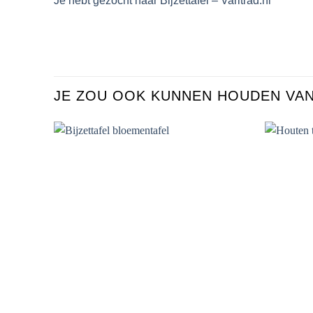
Je hebt gezocht naar Bijzettafel – Varitrad.nl
JE ZOU OOK KUNNEN HOUDEN VA
Toevoegen
aan
verlanglijst
+
+