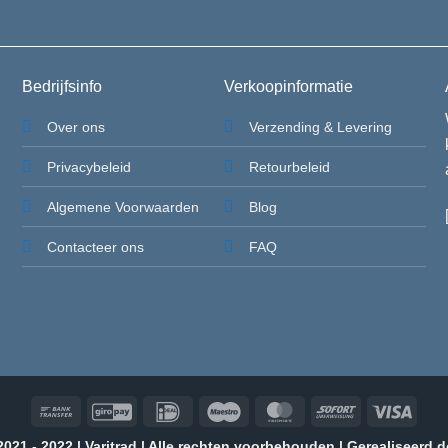
Bedrijfsinfo
Verkoopinformatie
Over ons
Verzending & Levering
Privacybeleid
Retourbeleid
Algemene Voorwaarden
Blog
Contacteer ons
FAQ
Bank
GiroPay
IDeal
Maestro
MasterCard
Sofort
Visa
Transfer
021 - 2022 | Varitrad | Alle rechten voorbehouden | Gerealiseerd 