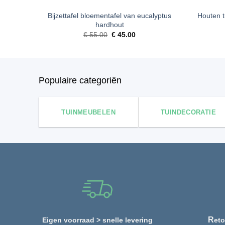
Bijzettafel bloementafel van eucalyptus
Houten t
hardhout
Oorspronkelijke
Huidige
€
55.00
€
45.00
prijs
prijs
was:
is:
€ 55.00.
€ 45.00.
Populaire categoriën
TUINMEUBELEN
TUINDECORATIE
R
Eigen voorraad > snelle levering
eto