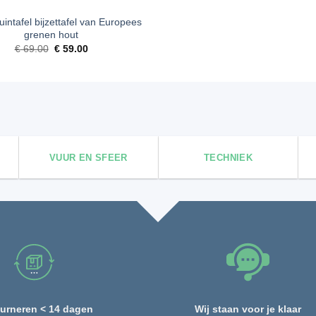
uintafel bijzettafel van Europees
grenen hout
Oorspronkelijke
Huidige
€
69.00
€
59.00
prijs
prijs
was:
is:
€ 69.00.
€ 59.00.
VUUR EN SFEER
TECHNIEK
urneren < 14 dagen
Wij staan voor je klaar