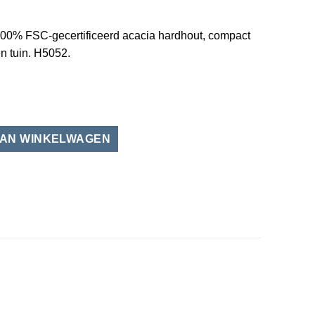
 100% FSC‑gecertificeerd acacia hardhout, compact
n tuin. H5052.
00 % FSC acacia hardhout aantal