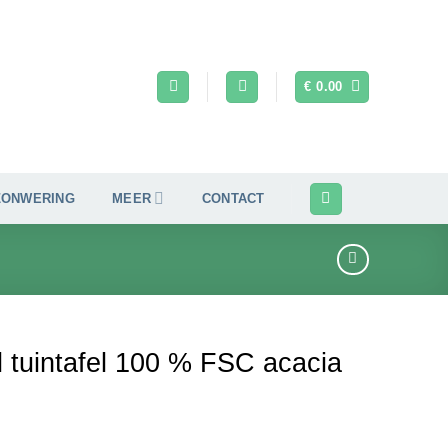
€
0.00
ZONWERING
MEER
CONTACT
l tuintafel 100 % FSC acacia