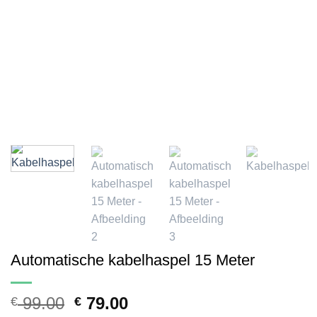
Automatische kabelhaspel 15 Meter
Oorspronkelijke
Huidige
99.00
79.00
€
€