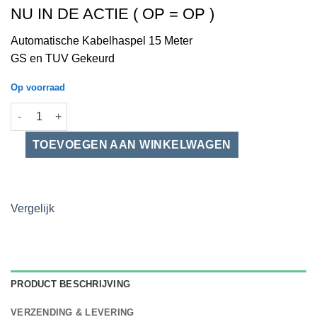
prijs
prijs
NU IN DE ACTIE ( OP = OP )
was:
is:
€ 99.00.
€ 79.00.
Automatische Kabelhaspel 15 Meter
GS en TUV Gekeurd
Op voorraad
Automatische kabelhaspel 15 Meter aantal
Vergelijk
PRODUCT BESCHRIJVING
VERZENDING & LEVERING